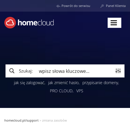
Powrót do serwisu
Panel Klienta
Toggle
navigat
Szukaj:
jak się zalogować
jak zmienić hasło
przypisanie domeny
PRO CLOUD
VPS
homecloud.pl/support
>
zmiana zasobów