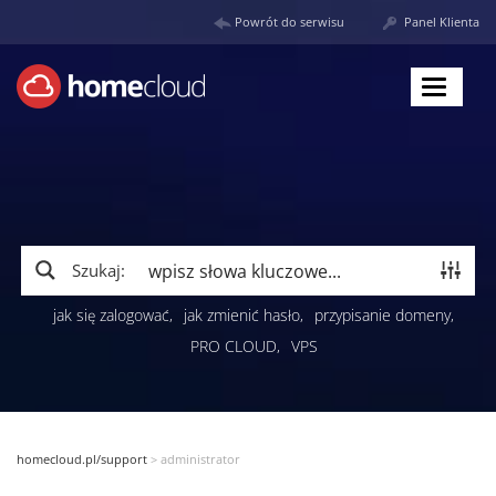
Powrót do serwisu
Panel Klienta
Toggle
navigat
Szukaj:
jak się zalogować
jak zmienić hasło
przypisanie domeny
PRO CLOUD
VPS
homecloud.pl/support
>
administrator