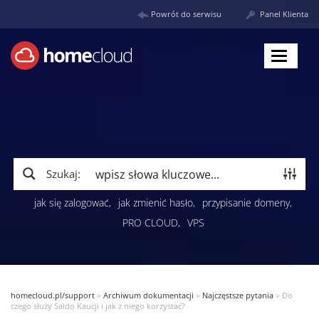
Powrót do serwisu
Panel Klienta
Toggle
navigat
Szukaj:
jak się zalogować
jak zmienić hasło
przypisanie domeny
PRO CLOUD
VPS
homecloud.pl/support
>
Archiwum dokumentacji
>
Najczęstsze pytania
>
Do
czego służy Saldo Kaucji i jak z niego korzystać?