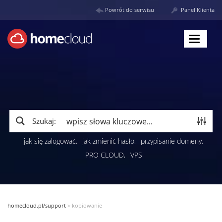
Powrót do serwisu
Panel Klienta
Toggle
navigat
Szukaj:
jak się zalogować
jak zmienić hasło
przypisanie domeny
PRO CLOUD
VPS
homecloud.pl/support
>
kopiowanie